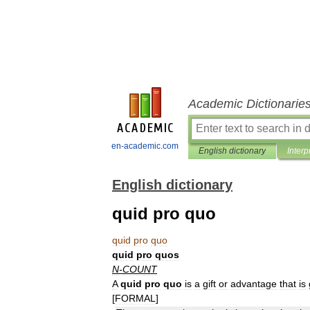
Academic Dictionarie
en-academic.com
English dictionary
Interp
English dictionary
quid pro quo
quid
pro
quo
quid
pro
quos
N
-
COUNT
A
quid
pro
quo
is
a
gift
or
advantage
that
is
[
FORMAL
]