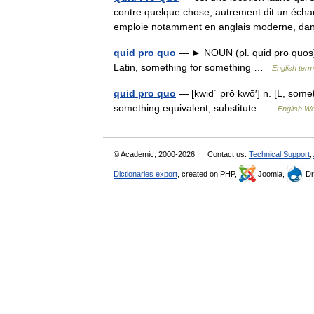
contre quelque chose, autrement dit un éch
emploie notamment en anglais moderne, d
quid pro quo
— ► NOUN (pl. quid pro quos) 
Latin, something for something …
English term
quid pro quo
— [kwid΄ prō kwō′] n. [L, somet
something equivalent; substitute …
English Wo
© Academic, 2000-2026
Contact us:
Technical Support
,
Dictionaries export
, created on PHP,
Joomla,
Dr