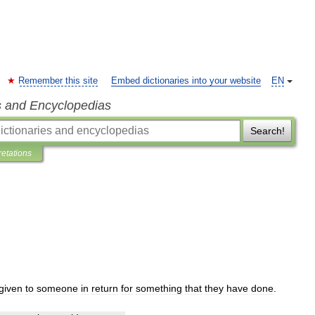
Remember this site
Embed dictionaries into your website
EN
s and Encyclopedias
Search!
retations
given
to
someone
in
return
for
something
that
they
have
done
.