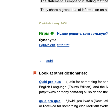
The
statement
is
emphatic
in
stating
that
th
They
share
a
great
deal
of
information
on
a
English
dictionary
.
2008
.
Игры ⚽
Нужно решить контрольную?
Synonyms
:
Equivalent
,
tit for tat
quid
Look at other dictionaries:
Quid pro quo
— (Latin for something for so
English Language (Fourth Edition), and the Ne
[http://www.bartleby.com/59/] all so define
quid pro quo
— /ˌkwid ˌprō kwō/ n [New Lati
or received for something else Merriam Web