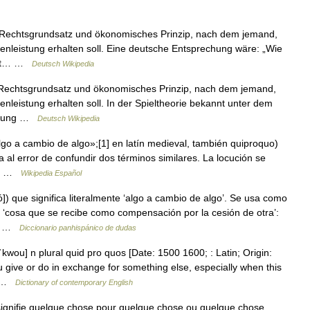
ein Rechtsgrundsatz und ökonomisches Prinzip, nach dem jemand,
nleistung erhalten soll. Eine deutsche Entsprechung wäre: „Wie
kannt… …
Deutsch Wikipedia
in Rechtsgrundsatz und ökonomisches Prinzip, nach dem jemand,
leistung erhalten soll. In der Spieltheorie bekannt unter dem
andlung …
Deutsch Wikipedia
lgo a cambio de algo»;[1] en latín medieval, también quiproquo)
 al error de confundir dos términos similares. La locución se
ida …
Wikipedia Español
ó]) que significa literalmente ‘algo a cambio de algo’. Se usa como
 ‘cosa que se recibe como compensación por la cesión de otra’:
a… …
Diccionario panhispánico de dudas
wou] n plural quid pro quos [Date: 1500 1600; : Latin; Origin:
 give or do in exchange for something else, especially when this
 ▪ …
Dictionary of contemporary English
 signifie quelque chose pour quelque chose ou quelque chose