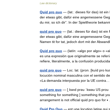
Law dictionary
Quid pro quo
— (lat.: dieses für das) ist 
der etwas gibt, dafür eine angemessene Gege
du mir, so ich dir“. In der Spieltheorie be
quid pro quo
— (lat.: dieses für das) ist e
der etwas gibt, dafür eine angemessene Gegen
Namen tit for tat, jedoch dort mit der Abw
Quid pro quo
— (latín: «algo por algo» o «a
es una expresión que originalmente se refería
refiere, literalmente, a la confusión produc
quid pro quo
— Loc. lat. (pron. [kuíd pro ku
locución nominal masculina con el sentido de
«La demanda interpuesta por la UE contr
quid pro quo
— [ˌkwıd prəu ˈkwəu US prou ˈk
something for something ] something that you
arrangement is not official quid pro quo for
Quid Pro Quo
— est une locution latine qui