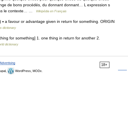
ange de bons procédés, du donnant donnant… L expression s
ans le contexte… …
Wikipédia en Français
▪ a favour or advantage given in return for something. ORIGIN
s dictionary
hing for something] 1. one thing in return for another 2.
rld dictionary
Advertising
18+
upal,
WordPress, MODx.